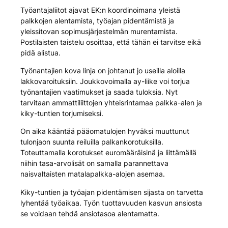
Työantajaliitot ajavat EK:n koordinoimana yleistä
palkkojen alentamista, työajan pidentämistä ja
yleissitovan sopimusjärjestelmän murentamista.
Postilaisten taistelu osoittaa, että tähän ei tarvitse eikä
pidä alistua.
Työnantajien kova linja on johtanut jo useilla aloilla
lakkovaroituksiin. Joukkovoimalla ay-liike voi torjua
työnantajien vaatimukset ja saada tuloksia. Nyt
tarvitaan ammattiliittojen yhteisrintamaa palkka-alen ja
kiky-tuntien torjumiseksi.
On aika kääntää pääomatulojen hyväksi muuttunut
tulonjaon suunta reiluilla palkankorotuksilla.
Toteuttamalla korotukset euromääräisinä ja liittämällä
niihin tasa-arvolisät on samalla parannettava
naisvaltaisten matalapalkka-alojen asemaa.
Kiky-tuntien ja työajan pidentämisen sijasta on tarvetta
lyhentää työaikaa. Työn tuottavuuden kasvun ansiosta
se voidaan tehdä ansiotasoa alentamatta.