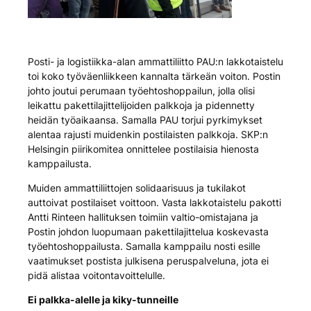
Posti- ja logistiikka-alan ammattiliitto PAU:n lakkotaistelu
toi koko työväenliikkeen kannalta tärkeän voiton. Postin
johto joutui perumaan työehtoshoppailun, jolla olisi
leikattu pakettilajittelijoiden palkkoja ja pidennetty
heidän työaikaansa. Samalla PAU torjui pyrkimykset
alentaa rajusti muidenkin postilaisten palkkoja. SKP:n
Helsingin piirikomitea onnittelee postilaisia hienosta
kamppailusta.
Muiden ammattiliittojen solidaarisuus ja tukilakot
auttoivat postilaiset voittoon. Vasta lakkotaistelu pakotti
Antti Rinteen hallituksen toimiin valtio-omistajana ja
Postin johdon luopumaan pakettilajittelua koskevasta
työehtoshoppailusta. Samalla kamppailu nosti esille
vaatimukset postista julkisena peruspalveluna, jota ei
pidä alistaa voitontavoittelulle.
Ei palkka-alelle ja kiky-tunneille